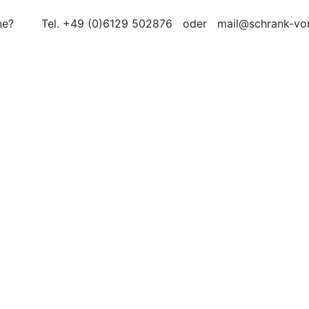
äne? Tel. +49 (0)6129 502876 oder mail@schrank-vom
Schrank
vom
chreiner
by Bernd Müller-Christiansen